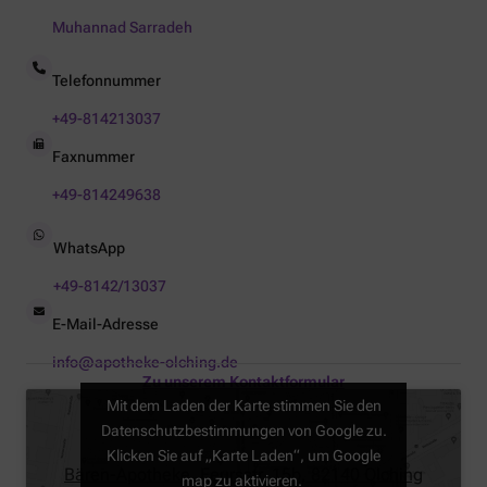
Muhannad Sarradeh
Telefonnummer
+49-814213037
Faxnummer
+49-814249638
WhatsApp
+49-8142/13037
E-Mail-Adresse
info@apotheke-olching.de
Zu unserem Kontaktformular
Mit dem Laden der Karte stimmen Sie den
Datenschutzbestimmungen von Google zu.
Klicken Sie auf „Karte Laden“, um Google
Bären-Apotheke, Feursstr. 15b, 82140 Olching
map zu aktivieren.