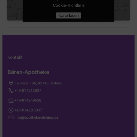
Cookie-Richtlinie
Karte laden
Kontakt
Bären-Apotheke
Feursstr. 15b
,
82140
Olching
+49-814213037
+49-814249638
+49-8142/13037
info@apotheke-olching.de