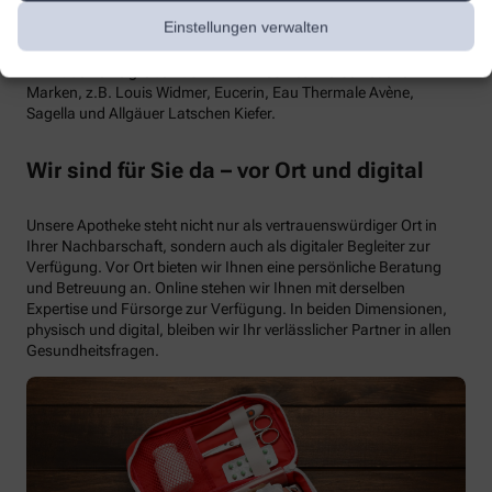
Kosmetik
Einstellungen verwalten
Wir haben eine große Auswahl an Kosmetik verschiedener
Marken, z.B. Louis Widmer, Eucerin, Eau Thermale Avène,
Sagella und Allgäuer Latschen Kiefer.
Wir sind für Sie da – vor Ort und digital
Unsere Apotheke steht nicht nur als vertrauenswürdiger Ort in
Ihrer Nachbarschaft, sondern auch als digitaler Begleiter zur
Verfügung. Vor Ort bieten wir Ihnen eine persönliche Beratung
und Betreuung an. Online stehen wir Ihnen mit derselben
Expertise und Fürsorge zur Verfügung. In beiden Dimensionen,
physisch und digital, bleiben wir Ihr verlässlicher Partner in allen
Gesundheitsfragen.